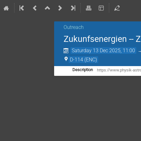
Outreach
Zukunfsenergien -- 
Saturday 13 Dec 2025, 11:00
D-114 (ENC)
https://www.physik-astr
Description