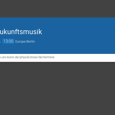
Zukunftsmusik
→
13:00
Europe/Berlin
o.uni-bonn.de/physikshow/de/termine